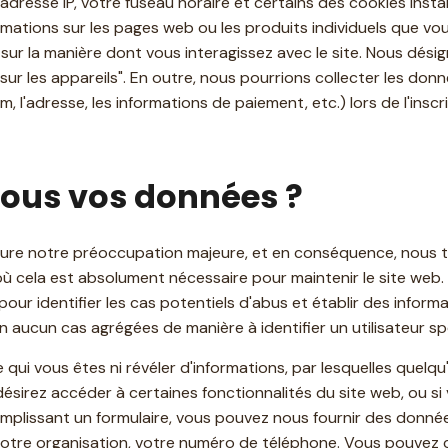
dresse IP, votre fuseau horaire et certains des cookies instal
ormations sur les pages web ou les produits individuels que vo
sur la manière dont vous interagissez avec le site. Nous dési
ur les appareils". En outre, nous pourrions collecter les don
om, l'adresse, les informations de paiement, etc.) lors de l'insc
nous vos données ?
ure notre préoccupation majeure, et en conséquence, nous t
où cela est absolument nécessaire pour maintenir le site web.
r identifier les cas potentiels d'abus et établir des informat
n aucun cas agrégées de manière à identifier un utilisateur s
 qui vous êtes ni révéler d'informations, par lesquelles quelq
s désirez accéder à certaines fonctionnalités du site web, ou s
remplissant un formulaire, vous pouvez nous fournir des donnée
 votre organisation, votre numéro de téléphone. Vous pouvez 